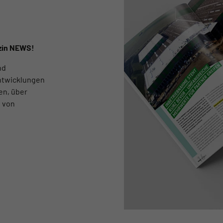
zin NEWS!
nd
Entwicklungen
en, über
s von