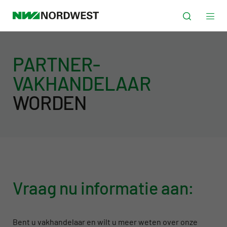
PARTNER-
VAKHANDELAAR
WORDEN
Vraag nu informatie aan:
Bent u vakhandelaar en wilt u meer weten over onze