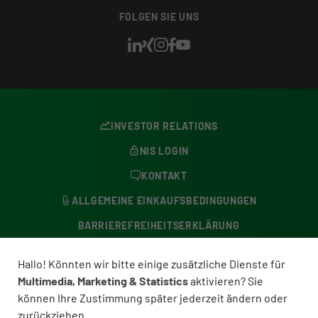
FOLGEN SIE UNS
INVESTOR RELATIONS
NIS LOGIN
KONTAKT
ALLGEMEINE EINKAUFSBEDINGUNGEN
BARRIEREFREIHEITSERKLÄRUNG
DATENSCHUTZERKLÄRUNG
Hallo! Könnten wir bitte einige zusätzliche Dienste für
BESCHWERDESTELLE
Multimedia, Marketing & Statistics
aktivieren? Sie
können Ihre Zustimmung später jederzeit ändern oder
COOKIE-EINSTELLUNGEN
zurückziehen.