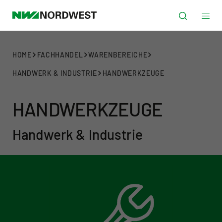
HOME
FACHHANDEL
WARENBEREICHE
HANDWERK & INDUSTRIE
HANDWERKZEUGE
HANDWERK­ZEUGE
Handwerk & Industrie