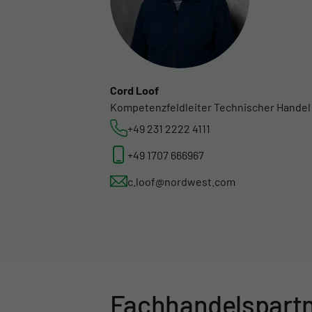
Cord Loof
Kompetenzfeldleiter Technischer Handel
+49 231 2222 4111
+49 1707 666967
c.loof@nordwest.com
Fachhandels­part