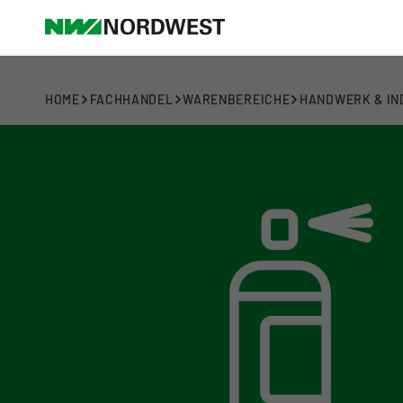
HOME
FACHHANDEL
WARENBEREICHE
HANDWERK & IN