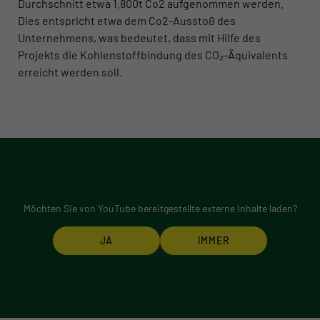
Durchschnitt etwa 1.800t Co2 aufgenommen werden.
Dies entspricht etwa dem Co2-Ausstoß des
Unternehmens, was bedeutet, dass mit Hilfe des
Projekts die Kohlenstoffbindung des CO₂-Äquivalents
erreicht werden soll.
Möchten Sie von
YouTube
bereitgestellte externe Inhalte laden?
JA
IMMER