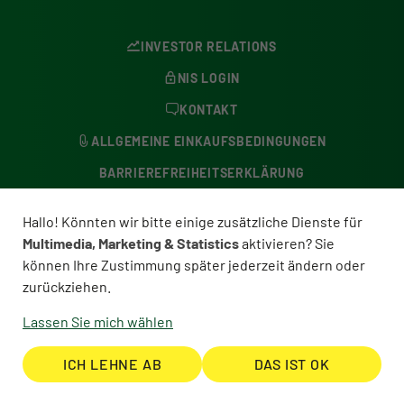
INVESTOR RELATIONS
NIS LOGIN
KONTAKT
ALLGEMEINE EINKAUFSBEDINGUNGEN
BARRIEREFREIHEITSERKLÄRUNG
DATENSCHUTZERKLÄRUNG
Hallo! Könnten wir bitte einige zusätzliche Dienste für
BESCHWERDESTELLE
Multimedia, Marketing & Statistics
aktivieren? Sie
können Ihre Zustimmung später jederzeit ändern oder
COOKIE-EINSTELLUNGEN
zurückziehen.
IMPRESSUM
Lassen Sie mich wählen
© NORDWEST 2026
ICH LEHNE AB
DAS IST OK