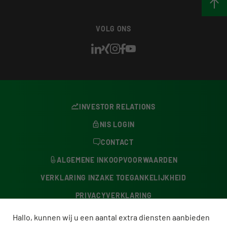
VOLG ONS
INVESTOR RELATIONS
NIS LOGIN
CONTACT
ALGEMENE INKOOPVOORWAARDEN
VERKLARING INZAKE TOEGANKELIJKHEID
PRIVACYVERKLARING
KLACHTENBUREAU
Hallo, kunnen wij u een aantal extra diensten aanbieden