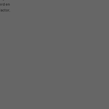
erd en
factor.