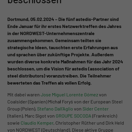
Dortmund, 05.02.2024 – Die fünf astedis-Partner sind
Ende Januar für ihr erstes Netzwerktreffen des Jahres
in der NORDWEST-Unternehmenszentrale
zusammengekommen. Gemeinsam teilten sie
strategische Ideen, tauschten erste Erfahrungen aus
und sprachen über zukünftige Projekte. Außerdem
wurden diverse konkrete Maßnahmen für das Jahr 2024
beschlossen, um die Vision für astedis (association of
steel distributors) voranzutreiben. Die Teilnehmer
bewerteten das Treffen als vollen Erfolg.
Mit dabei waren
Jose Miguel Lorente Gómez
von
Coalsider (Spanien) Michał Foryś von der European Steel
Group (Polen),
Stefano Dall’Aglio
von
Sider Center
(Italien), Marc Sigot von
GROUPE SOCODA
(Frankreich)
sowie
Claudio Kemper
, Christopher Rüther und Dirk Held
von NORDWEST (Deutschland). Diese aktive Gruppe