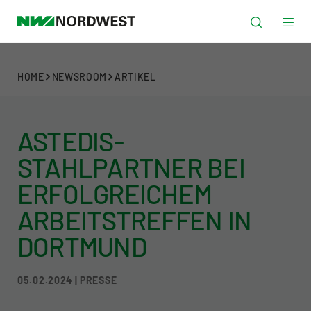
HOME
NEWSROOM
ARTIKEL
ASTEDIS-
STAHLPARTNER BEI
ERFOLGREICHEM
ARBEITSTREFFEN IN
DORTMUND
05.02.2024 | PRESSE