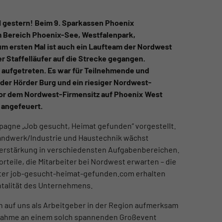
d gestern! Beim 9. Sparkassen Phoenix
m Bereich Phoenix-See, Westfalenpark,
 ersten Mal ist auch ein Laufteam der Nordwest
er Staffelläufer auf die Strecke gegangen.
r aufgetreten. Es war für Teilnehmende und
der Hörder Burg und ein riesiger Nordwest-
Vor dem Nordwest-Firmensitz auf Phoenix West
 angefeuert.
pagne „Job gesucht, Heimat gefunden“ vorgestellt.
andwerk/Industrie und Haustechnik wächst
Verstärkung in verschiedensten Aufgabenbereichen.
rteile, die Mitarbeiter bei Nordwest erwarten – die
Unter job-gesucht-heimat-gefunden.com erhalten
entalität des Unternehmens.
en auf uns als Arbeitgeber in der Region aufmerksam
ilnahme an einem solch spannenden Großevent