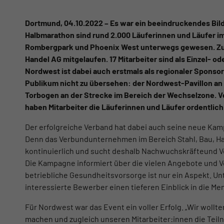
Dortmund, 04.10.2022 – Es war ein beeindruckendes Bil
Halbmarathon sind rund 2.000 Läuferinnen und Läufer i
Rombergpark und Phoenix West unterwegs gewesen. Zum
Handel AG mitgelaufen. 17 Mitarbeiter sind als Einzel- od
Nordwest ist dabei auch erstmals als regionaler Sponso
Publikum nicht zu übersehen: der Nordwest-Pavillon an 
Torbogen an der Strecke im Bereich der Wechselzone. 
haben Mitarbeiter die Läuferinnen und Läufer ordentlich
Der erfolgreiche Verband hat dabei auch seine neue Kam
Denn das Verbundunternehmen im Bereich Stahl, Bau, H
kontinuierlich und sucht deshalb Nachwuchskräfteund 
Die Kampagne informiert über die vielen Angebote und Vo
betriebliche Gesundheitsvorsorge ist nur ein Aspekt. 
interessierte Bewerber einen tieferen Einblick in die M
Für Nordwest war das Event ein voller Erfolg. „Wir wollt
machen und zugleich unseren Mitarbeiter:innen die Te