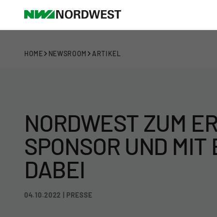
HOME
NEWSROOM
ARTIKEL
NORDWEST ZUM ER
SPONSOR UND MIT
DABEI
04.10.2022 | PRESSE