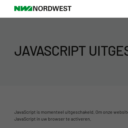
JAVASCRIPT UITG
JavaScript is momenteel uitgeschakeld. Om onze website
JavaScript in uw browser te activeren.