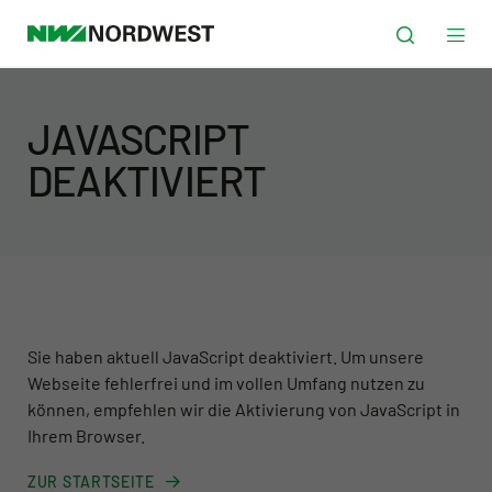
JAVASCRIPT
DEAKTIVIERT
Sie haben aktuell JavaScript deaktiviert. Um unsere
Webseite fehlerfrei und im vollen Umfang nutzen zu
können, empfehlen wir die Aktivierung von JavaScript in
Ihrem Browser.
ZUR STARTSEITE